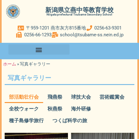
新潟県立燕中等教育学校
Niigata prefectural Tsubame Secondary School
〒959-1201 燕市灰方815番地
0256-63-9301
0256-66-1293
school@tsubame-ss.nein.ed.jp
ホーム
»
写真ギャラリー
写真ギャラリー
部活動壮行会
飛燕祭
球技大会
芸術鑑賞会
全校ウォーク
秋燕祭
海外研修
種子島修学旅行
つくば科学の旅