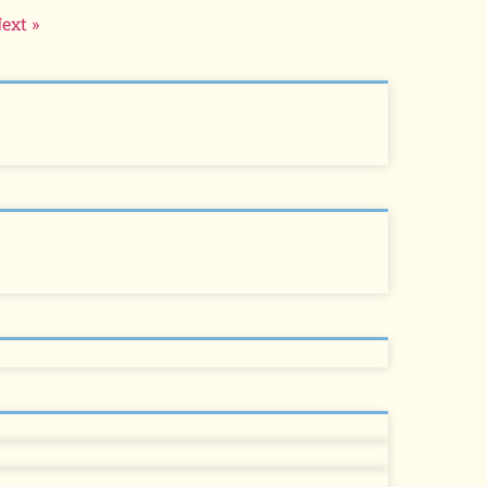
ext »